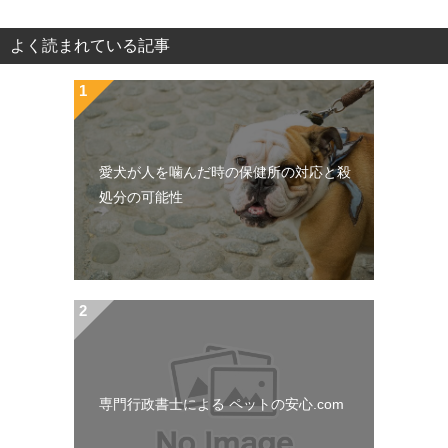
ナ
よく読まれている記事
ビ
ゲ
ー
愛犬が人を噛んだ時の保健所の対応と殺
シ
処分の可能性
ョ
ン
専門行政書士による ペットの安心.com