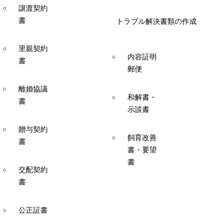
譲渡契約
書
トラブル解決書類の作成
里親契約
内容証明
書
郵便
離婚協議
和解書・
書
示談書
贈与契約
飼育改善
書
書・要望
書
交配契約
書
公正証書