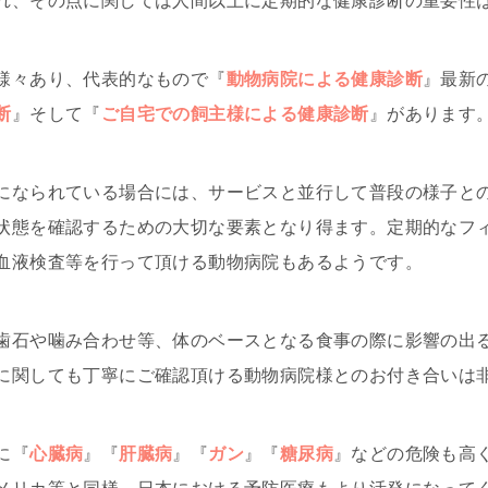
れ、その点に関しては人間以上に定期的な健康診断の重要性
様々あり、代表的なもので『
動物病院による健康診断
』最新
断
』そして『
ご自宅での飼主様による健康診断
』があります
になられている場合には、サービスと並行して普段の様子と
状態を確認するための大切な要素となり得ます。定期的なフ
血液検査等を行って頂ける動物病院もあるようです。
歯石や噛み合わせ等、体のベースとなる食事の際に影響の出
に関しても丁寧にご確認頂ける動物病院様とのお付き合いは
に『
心臓病
』『
肝臓病
』『
ガン
』『
糖尿病
』などの危険も高