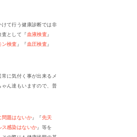
かけて行う健康診断では非
検査として『
血液検査
』
モン検査
』『
血圧検査
』
異常に気付く事が出来るメ
ちゃん達もいますので、普
に問題はないか
』『
先天
ルス感染はないか
』等を