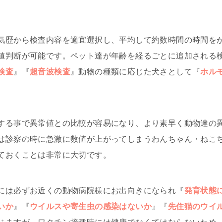
気歴から検査内容を適宜選択し、平均して約数時間の時間を
値判断が可能です。ペット達が年齢を経るごとに追加される
検査
』『
超音波検査
』動物の種類に応じた犬さとして『
ホル
する事で異常値との比較が容易になり、より素早く動物達の
は診察の時に急激に数値が上がってしまうわんちゃん・ねこ
ておくことは非常に大切です。
には必ずお近くの動物病院様にお出向きになられ『
発育状態
いか
』『
ウイルスや寄生虫の感染はないか
』『
先住猫のウイ