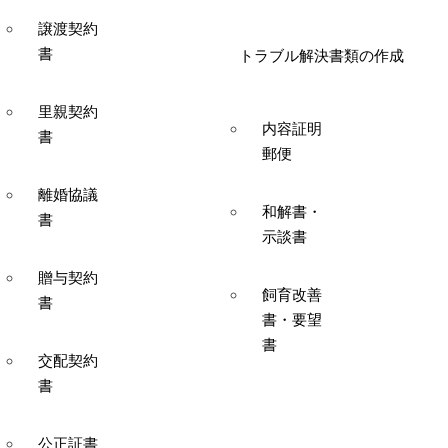
譲渡契約
書
トラブル解決書類の作成
里親契約
内容証明
書
郵便
離婚協議
和解書・
書
示談書
贈与契約
飼育改善
書
書・要望
書
交配契約
書
公正証書