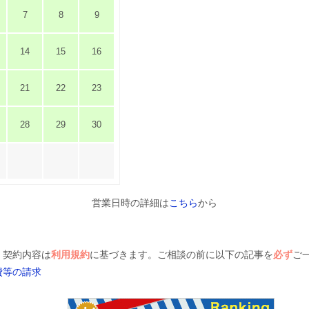
7
8
9
14
15
16
21
22
23
28
29
30
営業日時の詳細は
こちら
から
、契約内容は
利用規約
に基づきます。ご相談の前に以下の記事を
必ず
ご
費等の請求