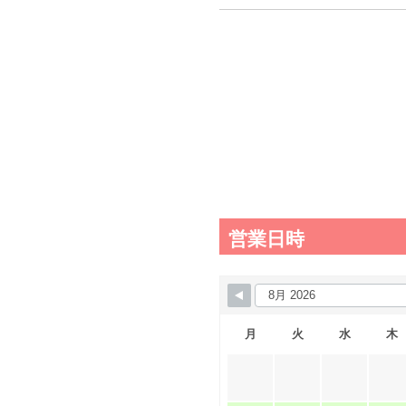
営業日時
月
火
水
木