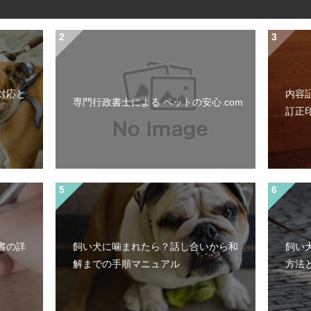
対応と
内容
専門行政書士による ペットの安心.com
訂正
書の詳
飼い犬に噛まれたら？話し合いから和
飼い
）
解までの手順マニュアル
方法