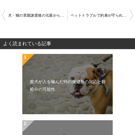
犬・猫の里親譲渡後の元親からの過干渉への効果的な対応方法
ペットトラブルで約束が守られない時の効果的な4つの対処法
投
稿
ナ
よく読まれている記事
ビ
ゲ
ー
愛犬が人を噛んだ時の保健所の対応と殺
シ
処分の可能性
ョ
ン