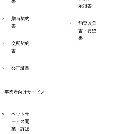
書
示談書
贈与契約
飼育改善
書
書・要望
書
交配契約
書
公正証書
事業者向けサービス
ペットサ
ービス開
業・許認