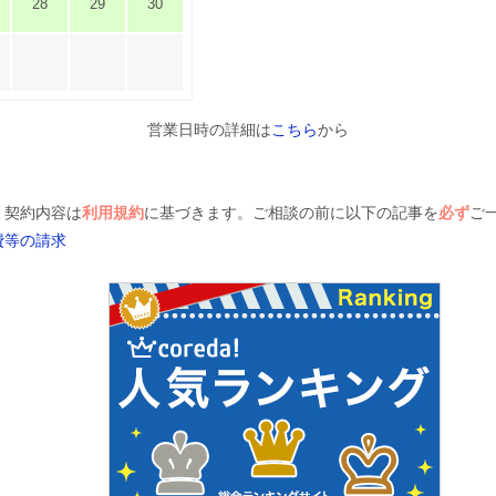
28
29
30
営業日時の詳細は
こちら
から
、契約内容は
利用規約
に基づきます。ご相談の前に以下の記事を
必ず
ご
費等の請求