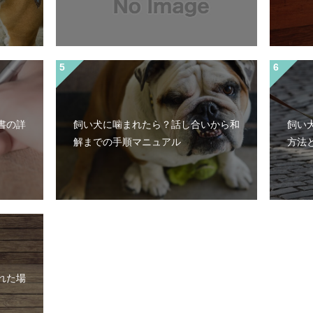
書の詳
飼い犬に噛まれたら？話し合いから和
飼い
）
解までの手順マニュアル
方法
れた場