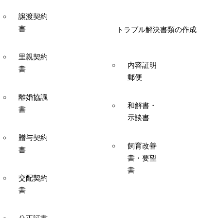
譲渡契約
書
トラブル解決書類の作成
里親契約
内容証明
書
郵便
離婚協議
和解書・
書
示談書
贈与契約
飼育改善
書
書・要望
書
交配契約
書