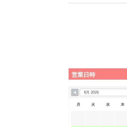
営業日時
月
火
水
木