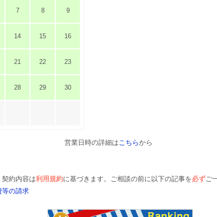
7
8
9
14
15
16
21
22
23
28
29
30
営業日時の詳細は
こちら
から
、契約内容は
利用規約
に基づきます。ご相談の前に以下の記事を
必ず
ご
費等の請求