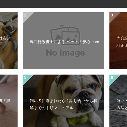
対応と
内容
専門行政書士による ペットの安心.com
訂正
書の詳
飼い犬に噛まれたら？話し合いから和
飼い
）
解までの手順マニュアル
方法