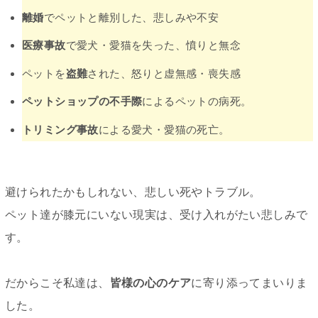
離婚
でペットと離別した、悲しみや不安
医療事故
で愛犬・愛猫を失った、憤りと無念
ペットを
盗難
された、怒りと虚無感・喪失感
ペットショップの不手際
によるペットの病死。
トリミング事故
による愛犬・愛猫の死亡。
避けられたかもしれない、悲しい死やトラブル。
ペット達が膝元にいない現実は、受け入れがたい悲しみで
す。
だからこそ私達は、
皆様の心のケア
に寄り添ってまいりま
した。