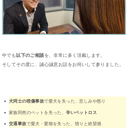
中でも
以下のご相談
を、非常に多く頂戴します。
そしてその度に、誠心誠意お話をお伺いして参りました。
犬同士の咬傷事故
で愛犬を失った、悲しみや怒り
家族同然のペットを失った、
辛いペットロス
交通事故
で愛犬・愛猫を失った、憤りと絶望感